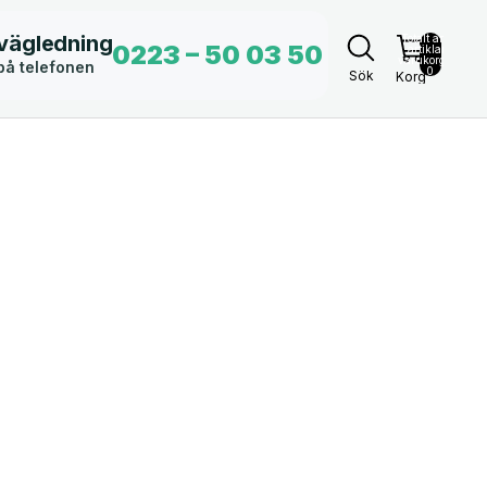
 vägledning
Totalt antal
0223 – 50 03 50
artiklar i
varukorgen:
 på telefonen
0
Sök
Korg